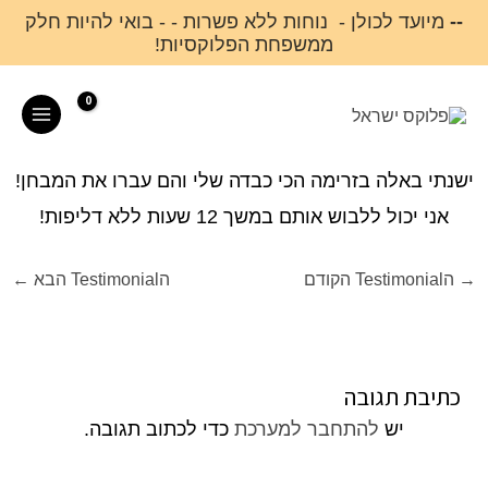
ילוג
--
מיועד לכולן - נוחות ללא פשרות - - בואי להיות חלק
ממשפחת הפלוקסיות!
תוכן
Main
Menu
ישנתי באלה בזרימה הכי כבדה שלי והם עברו את המבחן!
אני יכול ללבוש אותם במשך 12 שעות ללא דליפות!
→
הTestimonial הקודם
הTestimonial הבא
←
כתיבת תגובה
יש
להתחבר למערכת
כדי לכתוב תגובה.