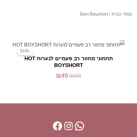
עמוד הבית
/ Teen Boyshort
המחיר
המחיר
המקורי
הנוכחי
-51%
היה:
הוא:
תחתוני מחזור רב פעמיים לנערות HOT
₪49.
₪99.
BOYSHORT
₪
49
₪
99
F
I
W
a
n
h
c
s
a