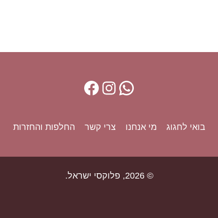
F
I
W
a
n
h
c
s
a
e
t
t
b
a
s
בואי לחגוג
מי אנחנו
צרי קשר
החלפות והחזרות
o
g
A
o
r
p
k
a
p
m
© 2026, פלוקסי ישראל.