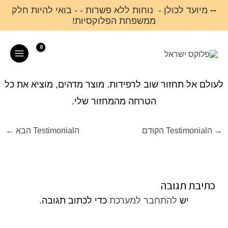
ילוג
--
מיועד לכולן - נוחות ללא פשרות - - בואי להיות חלק
ממשפחת הפלוקסיות!
תוכן
Main
Menu
לעולם אל תחזור שוב לרפידות. מוצר מדהים, מוציא את כל
הטרחה מהמחזור שלי.
→
הTestimonial הקודם
הTestimonial הבא
←
כתיבת תגובה
יש
להתחבר למערכת
כדי לכתוב תגובה.