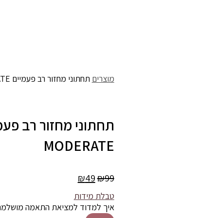
כמות
המחיר
המחיר
מוצרים
תחתוני מחזור רב פעמיים HIPSTER BLACK MODERATE
של
המקורי
הנוכחי
תחתוני
היה:
הוא:
מחזור
₪99.
₪49.
רב
פעמיים
HIPSTER
MODERATE
BLACK
MODERATE
₪
49
₪
99
טבלת מידות
איך למדוד למציאת התאמה מושלמ