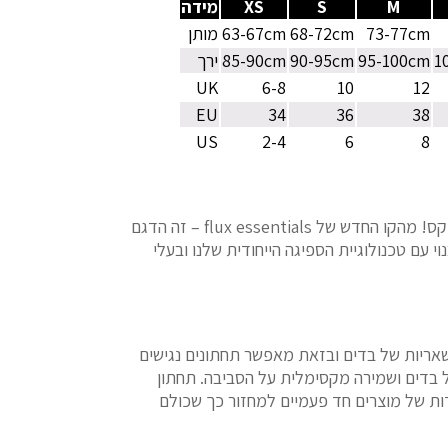
M
S
XS
מידה
73-77cm
68-72cm
63-67cm
מותן
1
95-100cm
90-95cm
85-90cm
ירך
UK
6-8
10
12
EU
34
36
38
US
2-4
6
8
הכירי את דגם הכותנה החדש של פלוקס! מהקו החדש של flux essentials – זה הדגם
י עם טכנולוגיית הספיגה הייחודית שלנו ובעלי
ריות של בדים ובזאת מאפשר תחתונים נגישים
של בדים ושמירה מקסימלית על הסביבה. תחתון
 אחד מחליף לפחות 500 יחידות של מוצרים חד פעמיים למחזור כך שכולם