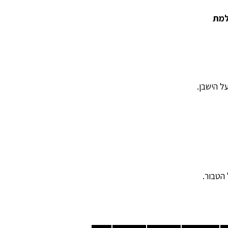
למת
ל הישבן.
הטבור.