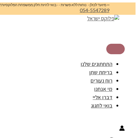
דילוג
Search
--
מיועד לכולן - נוחות ללא פשרות - - בואי להיות חלק ממשפחת הפלוקסיות!
…
לתוכן
054-5547289
התחתונים שלנו
בריחת שתן
רוח נעורים
מי אנחנו
דברו אליי
בואי לחגוג