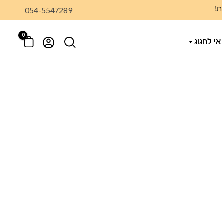
054-5547289
ת!
ואי לחגוג